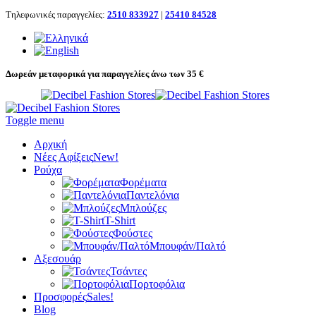
Τηλεφωνικές παραγγελίες:
2510 833927
|
25410 84528
Δωρεάν μεταφορικά για παραγγελίες άνω των 35 €
Toggle menu
Αρχική
Νέες Αφίξεις
New!
Ρούχα
Φορέματα
Παντελόνια
Μπλούζες
T-Shirt
Φούστες
Μπουφάν/Παλτό
Αξεσουάρ
Τσάντες
Πορτοφόλια
Προσφορές
Sales!
Blog