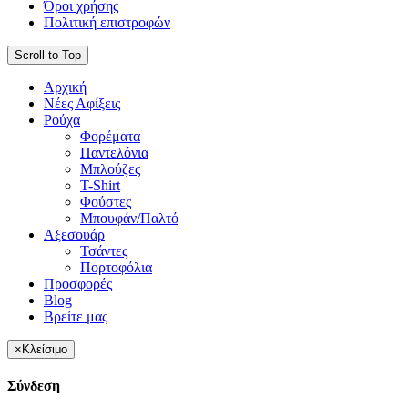
Όροι χρήσης
Πολιτική επιστροφών
Scroll to Top
Αρχική
Νέες Αφίξεις
Ρούχα
Φορέματα
Παντελόνια
Μπλούζες
T-Shirt
Φούστες
Μπουφάν/Παλτό
Αξεσουάρ
Τσάντες
Πορτοφόλια
Προσφορές
Blog
Βρείτε μας
×
Κλείσιμο
Σύνδεση