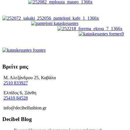
Μπλούζες
Μπουφάν/Παλτό
Παντελόνια
Φορέματα
Φόρμες
Φούστες
Βρείτε μας
Μ. Αλεξάνδρου 25, Καβάλα
2510 833927
Ελπίδος 6, Ξάνθη
25410 84528
info@decibelfashion.gr
Decibel Blog