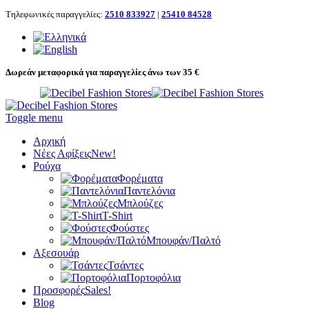
Τηλεφωνικές παραγγελίες:
2510 833927
|
25410 84528
Δωρεάν μεταφορικά για παραγγελίες άνω των 35 €
Toggle menu
Αρχική
Νέες Αφίξεις
New!
Ρούχα
Φορέματα
Παντελόνια
Μπλούζες
T-Shirt
Φούστες
Μπουφάν/Παλτό
Αξεσουάρ
Τσάντες
Πορτοφόλια
Προσφορές
Sales!
Blog