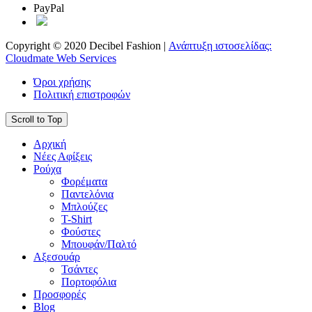
PayPal
Copyright © 2020 Decibel Fashion |
Ανάπτυξη ιστοσελίδας:
Cloudmate Web Services
Όροι χρήσης
Πολιτική επιστροφών
Scroll to Top
Αρχική
Νέες Αφίξεις
Ρούχα
Φορέματα
Παντελόνια
Μπλούζες
T-Shirt
Φούστες
Μπουφάν/Παλτό
Αξεσουάρ
Τσάντες
Πορτοφόλια
Προσφορές
Blog