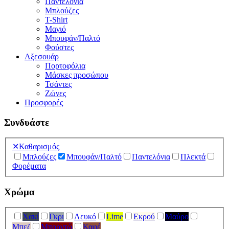
Παντελόνια
Μπλούζες
T-Shirt
Μαγιό
Μπουφάν/Παλτό
Φούστες
Αξεσουάρ
Πορτοφόλια
Μάσκες προσώπου
Τσάντες
Ζώνες
Προσφορές
Συνδυάστε
✕
Καθαρισμός
Μπλούζες
Μπουφάν/Παλτό
Παντελόνια
Πλεκτά
Φορέματα
Χρώμα
Χακί
Γκρι
Λευκό
Lime
Εκρού
Μαύρο
Μπεζ
Μπορντώ
Καφέ