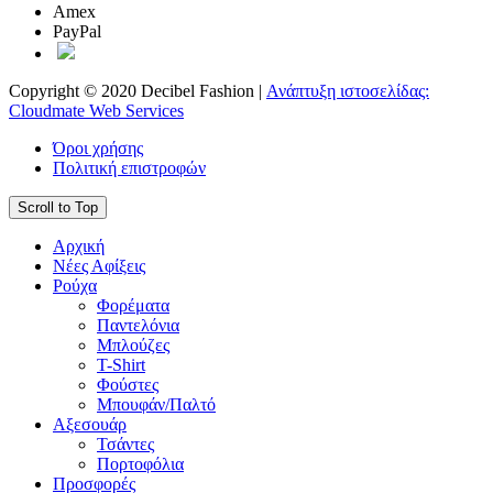
Amex
PayPal
Copyright © 2020 Decibel Fashion |
Ανάπτυξη ιστοσελίδας:
Cloudmate Web Services
Όροι χρήσης
Πολιτική επιστροφών
Scroll to Top
Αρχική
Νέες Αφίξεις
Ρούχα
Φορέματα
Παντελόνια
Μπλούζες
T-Shirt
Φούστες
Μπουφάν/Παλτό
Αξεσουάρ
Τσάντες
Πορτοφόλια
Προσφορές