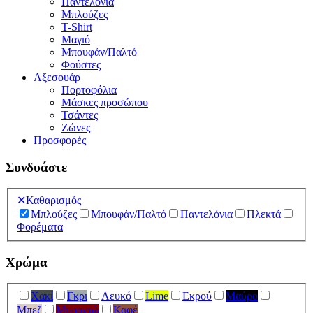
Παντελόνια
Μπλούζες
T-Shirt
Μαγιό
Μπουφάν/Παλτό
Φούστες
Αξεσουάρ
Πορτοφόλια
Μάσκες προσώπου
Τσάντες
Ζώνες
Προσφορές
Συνδυάστε
✕
Καθαρισμός
Μπλούζες
Μπουφάν/Παλτό
Παντελόνια
Πλεκτά
Φορέματα
Χρώμα
Χακί
Γκρι
Λευκό
Lime
Εκρού
Μαύρο
Μπεζ
Μπορντώ
Καφέ