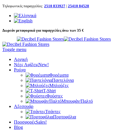
Τηλεφωνικές παραγγελίες:
2510 833927
|
25410 84528
Δωρεάν μεταφορικά για παραγγελίες άνω των 35 €
Toggle menu
Αρχική
Νέες Αφίξεις
New!
Ρούχα
Φορέματα
Παντελόνια
Μπλούζες
T-Shirt
Φούστες
Μπουφάν/Παλτό
Αξεσουάρ
Τσάντες
Πορτοφόλια
Προσφορές
Sales!
Blog