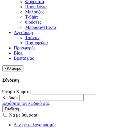
Φορέματα
Παντελόνια
Μπλούζες
T-Shirt
Φούστες
Μπουφάν/Παλτό
Αξεσουάρ
Τσάντες
Πορτοφόλια
Προσφορές
Blog
Βρείτε μας
×
Κλείσιμο
Σύνδεση
Όνομα Χρήστη
Κωδικός
Ξεχάσατε τον κωδικό σας;
Σύνδεση
Να με θυμάσαι
Δεν έχετε λογαριασμό;