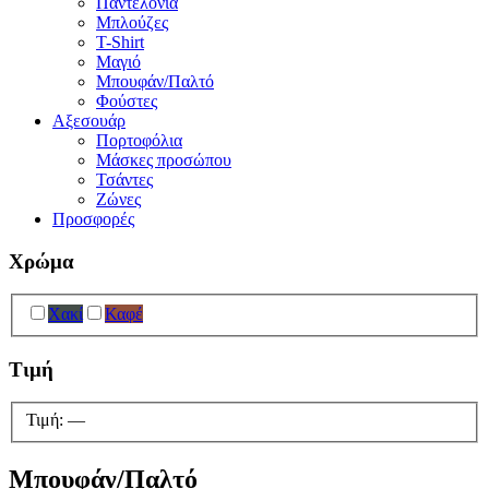
Παντελόνια
Μπλούζες
T-Shirt
Μαγιό
Μπουφάν/Παλτό
Φούστες
Αξεσουάρ
Πορτοφόλια
Μάσκες προσώπου
Τσάντες
Ζώνες
Προσφορές
Χρώμα
Χακί
Καφέ
Τιμή
Τιμή:
—
Μπουφάν/Παλτό