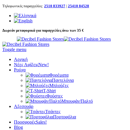
Τηλεφωνικές παραγγελίες:
2510 833927
|
25410 84528
Δωρεάν μεταφορικά για παραγγελίες άνω των 35 €
Toggle menu
Αρχική
Νέες Αφίξεις
New!
Ρούχα
Φορέματα
Παντελόνια
Μπλούζες
T-Shirt
Φούστες
Μπουφάν/Παλτό
Αξεσουάρ
Τσάντες
Πορτοφόλια
Προσφορές
Sales!
Blog