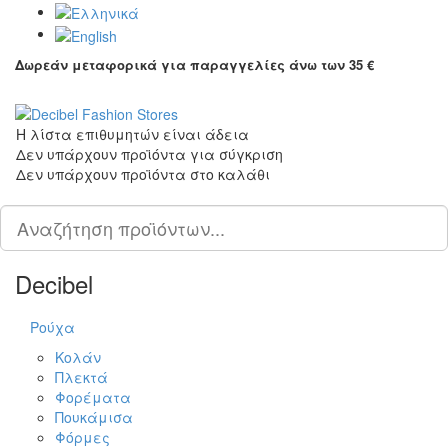
Δωρεάν μεταφορικά για παραγγελίες άνω των 35 €
Tog
Η λίστα επιθυμητών είναι άδεια
Δεν υπάρχουν προϊόντα για σύγκριση
Δεν υπάρχουν προϊόντα στο καλάθι
Scroll
PLG_SYSTEM_VPFRAMEWORK_SCROLL_TO_BOTTOM
to
Top
Decibel
Ρούχα
Κολάν
Πλεκτά
Φορέματα
Πουκάμισα
Φόρμες