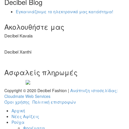
Decibel Blog
Εγκαινιάζουμε το ηλεκτρονικό μας κατάστημα!
Ακολουθήστε μας
Decibel Kavala
Decibel Xanthi
Ασφαλείς πληρωμές
Visa
Mastercard
Diners
Amex
PayPal
Copyright © 2020 Decibel Fashion |
Ανάπτυξη ιστοσελίδας:
Club
Cloudmate Web Services
Όροι χρήσης
Πολιτική επιστροφών
Αρχική
Νέες Αφίξεις
Ρούχα
Φορέματα