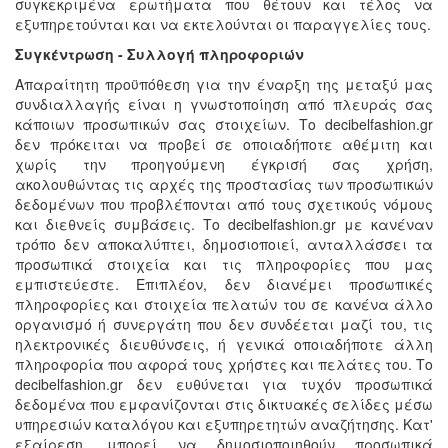
συγκεκριμένα ερωτήματα που θέτουν και τέλος να
εξυπηρετούνται και να εκτελούνται οι παραγγελίες τους.
Συγκέντρωση - Συλλογή πληροφοριών
Απαραίτητη προϋπόθεση για την έναρξη της μεταξύ μας
συνδιαλλαγής είναι η γνωστοποίηση από πλευράς σας
κάποιων προσωπικών σας στοιχείων. Το decibelfashion.gr
δεν πρόκειται να προβεί σε οποιαδήποτε αθέμιτη και
χωρίς την προηγούμενη έγκρισή σας χρήση,
ακολουθώντας τις αρχές της προστασίας των προσωπικών
δεδομένων που προβλέπονται από τους σχετικούς νόμους
και διεθνείς συμβάσεις. Το decibelfashion.gr με κανέναν
τρόπο δεν αποκαλύπτει, δημοσιοποιεί, ανταλλάσσει τα
προσωπικά στοιχεία και τις πληροφορίες που μας
εμπιστεύεστε. Επιπλέον, δεν διανέμει προσωπικές
πληροφορίες και στοιχεία πελατών του σε κανένα άλλο
οργανισμό ή συνεργάτη που δεν συνδέεται μαζί του, τις
ηλεκτρονικές διευθύνσεις, ή γενικά οποιαδήποτε άλλη
πληροφορία που αφορά τους χρήστες και πελάτες του. Το
decibelfashion.gr δεν ευθύνεται για τυχόν προσωπικά
δεδομένα που εμφανίζονται στις δικτυακές σελίδες μέσω
υπηρεσιών καταλόγου και εξυπηρετητών αναζήτησης. Κατ'
εξαίρεση, μπορεί να δημοσιοποιηθούν προσωπικά