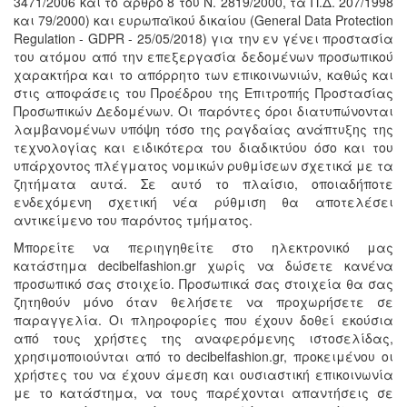
3471/2006 και το άρθρο 8 του Ν. 2819/2000, τα Π.Δ. 207/1998
και 79/2000) και ευρωπαϊκού δικαίου (General Data Protection
Regulation - GDPR - 25/05/2018) για την εν γένει προστασία
του ατόμου από την επεξεργασία δεδομένων προσωπικού
χαρακτήρα και το απόρρητο των επικοινωνιών, καθώς και
στις αποφάσεις του Προέδρου της Επιτροπής Προστασίας
Προσωπικών Δεδομένων. Οι παρόντες όροι διατυπώνονται
λαμβανομένων υπόψη τόσο της ραγδαίας ανάπτυξης της
τεχνολογίας και ειδικότερα του διαδικτύου όσο και του
υπάρχοντος πλέγματος νομικών ρυθμίσεων σχετικά με τα
ζητήματα αυτά. Σε αυτό το πλαίσιο, οποιαδήποτε
ενδεχόμενη σχετική νέα ρύθμιση θα αποτελέσει
αντικείμενο του παρόντος τμήματος.
Μπορείτε να περιηγηθείτε στο ηλεκτρονικό μας
κατάστημα decibelfashion.gr χωρίς να δώσετε κανένα
προσωπικό σας στοιχείο. Προσωπικά σας στοιχεία θα σας
ζητηθούν μόνο όταν θελήσετε να προχωρήσετε σε
παραγγελία. Οι πληροφορίες που έχουν δοθεί εκούσια
από τους χρήστες της αναφερόμενης ιστοσελίδας,
χρησιμοποιούνται από το decibelfashion.gr, προκειμένου οι
χρήστες του να έχουν άμεση και ουσιαστική επικοινωνία
με το κατάστημα, να τους παρέχονται απαντήσεις σε