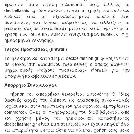
προβείτε στην άμεση ειδοποίησή μας, αλλιώς το
decibelfashion.gr δεν ευθύνεται για τη χρήση του μυστικού
κωδικού από μη εξουσιοδοτημένο πρόσωπο. Σας
συνιστούμε, για λόγους ασφαλείας, να αλλάζετε το
password σας σε τακτά διαστήματα και να αποφεύγετε τη
χρήση των ίδιων και εύκολα ανιχνεύσιμων κωδικών (π.χ.
ημερομηνία γέννησης).
Τείχος Προστασίας (firewall)
Το ηλεκτρονικό κατάστημα decibelfashion.gr φιλοξενείται
σε διακομιστή διαδικτύου (web server) ο οποίος διαθέτει
μηχανισμούς «τοίχους προστασίας» (firewall) για την
αποφυγή κακόβουλων επιθέσεων.
Απόρρητο Συναλλαγών
Η τήρηση του απορρήτου θεωρείται αυτονόητη. Οι ίδιες
βασικές αρχές που διέπουν τις κλασσικές συναλλαγές
ισχύουν και στην περίπτωση του ηλεκτρονικού εμπορίου (e-
commerce). Όλες οι πληροφορίες που διαβιβάζονται από
τον χρήστη μέλος του ηλεκτρονικού καταστήματος
decibelfashion.gr είναι εμπιστευτικές και έχουν ληφθεί όλα
τα απαραίτητα μέτρα ώστε να γίνεται χρήση τους μόνο