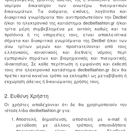
νομίμου δικαιούχου των ανωτέρω πνευματικών
δικαιωμάτων. Τα ονόματα, εικόνες, λογότυπα και
διακριτικά γνωρίσματα που αντιπροσωπεύουν την Decibel
ή/και το ηλεκτρονικό της κατάστημα decibelfashion.gr ή/και
τρίτα μέρη συμβεβλημένα με αυτούς καθώς και τα
προϊόντα ή τις υπηρεσίες τους, είναι αποκλειστικά
σήματα και διακριτικά γνωρίσματα της Decibel ή/και των
άνω τρίτων μερών και προστατεύονται από τους
ελληνικούς, κοινοτικούς και διεθνείς νόμους περί
εμπορικών σημάτων και βιομηχανικής και πνευματικής
ιδιοκτησίας. Σε κάθε περίπτωση η εμφάνιση και έκθεσή
τους στο ηλεκτρονικό κατάστημα decibelfashion.gr δεν θα
πρέπει κατά κανένα τρόπο να εκληφθεί ως μεταβίβαση ή
εκχώρηση άδειας ή δικαιώματος χρήσης τους.
2. Ευθύνη Χρήστη
Οι χρήστες αποδέχονται ότι δε θα χρησιμοποιούν την
ιστοσελίδα decibelfashion.gr για:
Αποστολή, δημοσίευση, αποστολή με e-mail ή
μετάδοση με άλλους τρόπους οποιουδήποτε
περιεχομένου είναι παράνομο, βλαβερό,