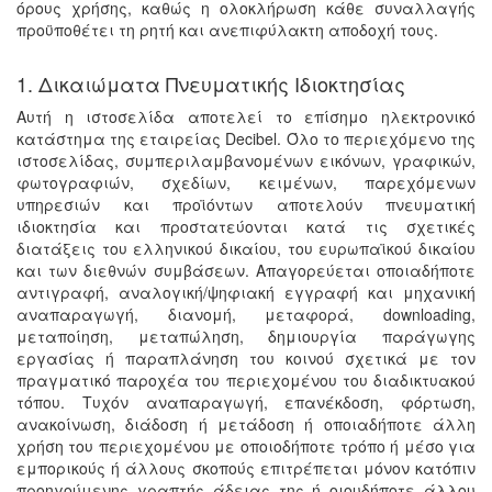
όρους χρήσης, καθώς η ολοκλήρωση κάθε συναλλαγής
προϋποθέτει τη ρητή και ανεπιφύλακτη αποδοχή τους.
1. Δικαιώματα Πνευματικής Ιδιοκτησίας
Αυτή η ιστοσελίδα αποτελεί το επίσημο ηλεκτρονικό
κατάστημα της εταιρείας Decibel. Όλο το περιεχόμενο της
ιστοσελίδας, συμπεριλαμβανομένων εικόνων, γραφικών,
φωτογραφιών, σχεδίων, κειμένων, παρεχόμενων
υπηρεσιών και προϊόντων αποτελούν πνευματική
ιδιοκτησία και προστατεύονται κατά τις σχετικές
διατάξεις του ελληνικού δικαίου, του ευρωπαϊκού δικαίου
και των διεθνών συμβάσεων. Απαγορεύεται οποιαδήποτε
αντιγραφή, αναλογική/ψηφιακή εγγραφή και μηχανική
αναπαραγωγή, διανομή, μεταφορά, downloading,
μεταποίηση, μεταπώληση, δημιουργία παράγωγης
εργασίας ή παραπλάνηση του κοινού σχετικά με τον
πραγματικό παροχέα του περιεχομένου του διαδικτυακού
τόπου. Τυχόν αναπαραγωγή, επανέκδοση, φόρτωση,
ανακοίνωση, διάδοση ή μετάδοση ή οποιαδήποτε άλλη
χρήση του περιεχομένου με οποιοδήποτε τρόπο ή μέσο για
εμπορικούς ή άλλους σκοπούς επιτρέπεται μόνον κατόπιν
προηγούμενης γραπτής άδειας της ή οιουδήποτε άλλου