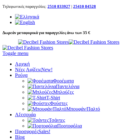
Τηλεφωνικές παραγγελίες:
2510 833927
|
25410 84528
Δωρεάν μεταφορικά για παραγγελίες άνω των 35 €
Toggle menu
Αρχική
Νέες Αφίξεις
New!
Ρούχα
Φορέματα
Παντελόνια
Μπλούζες
T-Shirt
Φούστες
Μπουφάν/Παλτό
Αξεσουάρ
Τσάντες
Πορτοφόλια
Προσφορές
Sales!
Blog