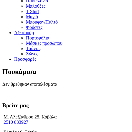
Παντελόνια
Μπλούζες
T-Shirt
Μαγιό
Μπουφάν/Παλτό
Φούστες
Αξεσουάρ
Πορτοφόλια
Μάσκες προσώπου
Τσάντες
Ζώνες
Προσφορές
Πουκάμισα
Δεν βρεθηκαν αποτελέσματα
Βρείτε μας
Μ. Αλεξάνδρου 25, Καβάλα
2510 833927