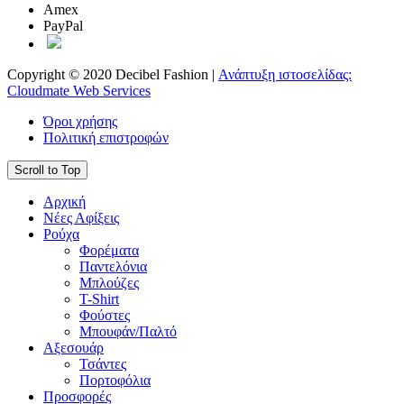
Amex
PayPal
Copyright © 2020 Decibel Fashion |
Ανάπτυξη ιστοσελίδας:
Cloudmate Web Services
Όροι χρήσης
Πολιτική επιστροφών
Scroll to Top
Αρχική
Νέες Αφίξεις
Ρούχα
Φορέματα
Παντελόνια
Μπλούζες
T-Shirt
Φούστες
Μπουφάν/Παλτό
Αξεσουάρ
Τσάντες
Πορτοφόλια
Προσφορές