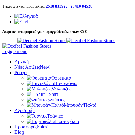
Τηλεφωνικές παραγγελίες:
2510 833927
|
25410 84528
Δωρεάν μεταφορικά για παραγγελίες άνω των 35 €
Toggle menu
Αρχική
Νέες Αφίξεις
New!
Ρούχα
Φορέματα
Παντελόνια
Μπλούζες
T-Shirt
Φούστες
Μπουφάν/Παλτό
Αξεσουάρ
Τσάντες
Πορτοφόλια
Προσφορές
Sales!
Blog