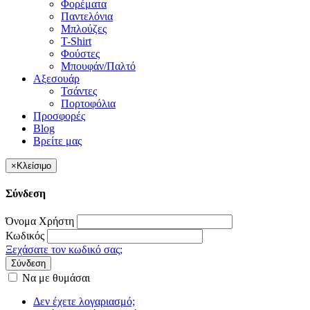
Φορέματα
Παντελόνια
Μπλούζες
T-Shirt
Φούστες
Μπουφάν/Παλτό
Αξεσουάρ
Τσάντες
Πορτοφόλια
Προσφορές
Blog
Βρείτε μας
×
Κλείσιμο
Σύνδεση
Όνομα Χρήστη
Κωδικός
Ξεχάσατε τον κωδικό σας;
Σύνδεση
Να με θυμάσαι
Δεν έχετε λογαριασμό;