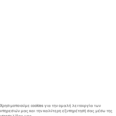
Κλ
×
Σύνδεση
Όνομα Χρήστη
Κωδικός
Ξεχάσατε τον κωδικό σας;
Σύνδεση
Να με θυμάσαι
Δεν έχετε λογαριασμό;
Ξεχάσατε το όνομα χρήστη;
Χρησιμοποιούμε cookies για την ομαλή λειτουργία των
υπηρεσιών μας και την καλύτερη εξυπηρέτησή σας μέσω της
ιστοσελίδας μας.