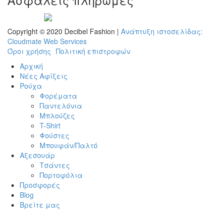
Visa
Mastercard
Diners
Amex
PayPal
Copyright © 2020 Decibel Fashion |
Ανάπτυξη ιστοσελίδας:
Club
Cloudmate Web Services
Όροι χρήσης
Πολιτική επιστροφών
Αρχική
Νέες Αφίξεις
Ρούχα
Φορέματα
Παντελόνια
Μπλούζες
T-Shirt
Φούστες
Μπουφάν/Παλτό
Αξεσουάρ
Τσάντες
Πορτοφόλια
Προσφορές
Blog
Βρείτε μας