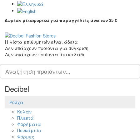
Δωρεάν μεταφορικά για παραγγελίες άνω των 35 €
Tog
Η λίστα επιθυμητών είναι άδεια
Δεν υπάρχουν προϊόντα για σύγκριση
Δεν υπάρχουν προϊόντα στο καλάθι
Scroll
PLG_SYSTEM_VPFRAMEWORK_SCROLL_TO_BOTTOM
to
Top
Decibel
Ρούχα
Κολάν
Πλεκτά
Φορέματα
Πουκάμισα
Φόρμες