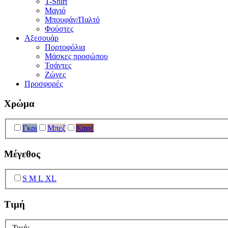
T-Shirt
Μαγιό
Μπουφάν/Παλτό
Φούστες
Αξεσουάρ
Πορτοφόλια
Μάσκες προσώπου
Τσάντες
Ζώνες
Προσφορές
Χρώμα
Γκρι
Μπεζ
Καφέ
Μέγεθος
S M L XL
Τιμή
Τιμή:
—