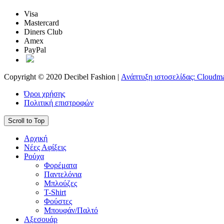
Visa
Mastercard
Diners Club
Amex
PayPal
Copyright © 2020 Decibel Fashion |
Ανάπτυξη ιστοσελίδας: Cloudma
Όροι χρήσης
Πολιτική επιστροφών
Scroll to Top
Αρχική
Νέες Αφίξεις
Ρούχα
Φορέματα
Παντελόνια
Μπλούζες
T-Shirt
Φούστες
Μπουφάν/Παλτό
Αξεσουάρ