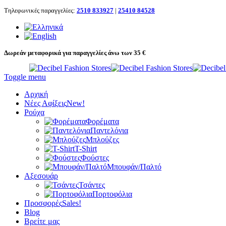
Τηλεφωνικές παραγγελίες:
2510 833927
|
25410 84528
Δωρεάν μεταφορικά για παραγγελίες άνω των 35 €
Toggle menu
Αρχική
Νέες Αφίξεις
New!
Ρούχα
Φορέματα
Παντελόνια
Μπλούζες
T-Shirt
Φούστες
Μπουφάν/Παλτό
Αξεσουάρ
Τσάντες
Πορτοφόλια
Προσφορές
Sales!
Blog
Βρείτε μας